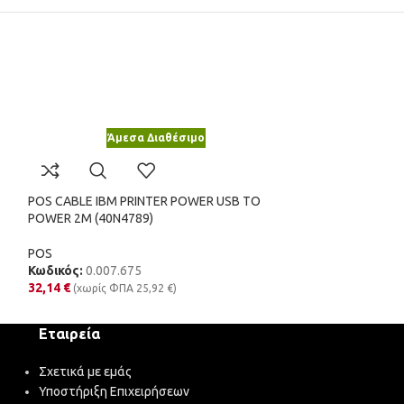
Άμεσα Διαθέσιμο
Άμε
POS CABLE IBM PRINTER POWER USB TO
POS PART BATTE
POWER 2M (40N4789)
BEETLE M-II PLU
POS
POS
Κωδικός:
0.007.675
Κωδικός:
1.022.
32,14
€
25,44
€
(χωρίς ΦΠΑ
25,92
€
)
(χωρίς Φ
Εταιρεία
Σχετικά με εμάς
Υποστήριξη Επιχειρήσεων