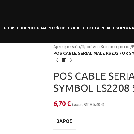
EFURBISHED
ΠΡΟΪΌΝΤΑ
ΠΡΟΣΦΟΡΕΣ
ΥΠΗΡΕΣΊΕΣ
ΕΤΑΙΡΕΊΑ
ΕΠΙΚΟΙΝΩΝΊ
Αρχική σελίδα
/
Προϊόντα Καταστήματος
/
POS CABLE SERIAL MALE RS232 FOR 
POS CABLE SERI
SYMBOL LS2208
6,70
€
(χωρίς ΦΠΑ
5,40
€
)
ΒΆΡΟΣ