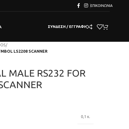
ΕΠΙΚΟΙΝΩΝΊΑ
ΣΎΝΔΕΣΗ / ΕΓΓΡΑΦΉ
Α
POS
/
SYMBOL LS2208 SCANNER
AL MALE RS232 FOR
 SCANNER
0,1 κ.