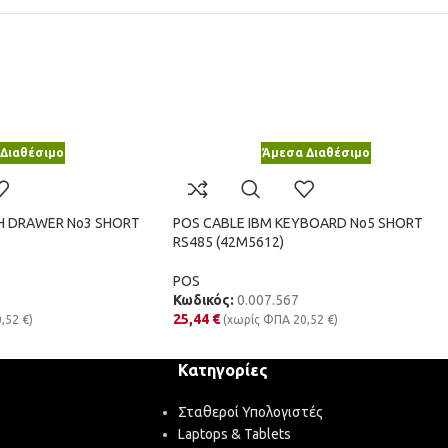
Διαθέσιμο
Άμεσα Διαθέσιμο
H DRAWER No3 SHORT
POS CABLE IBM KEYBOARD No5 SHORT
RS485 (42M5612)
POS
Κωδικός:
0.007.567
25,44
€
0,52
€
)
(χωρίς ΦΠΑ
20,52
€
)
Κατηγορίες
Σταθεροί Υπολογιστές
Laptops & Tablets