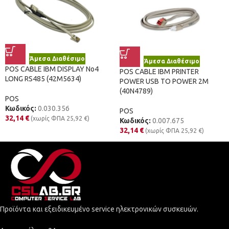
Άμεσα Διαθέσιμο
Άμεσα Διαθέσιμο
POS CABLE IBM DISPLAY No4
POS CABLE IBM PRINTER
LONG RS485 (42M5634)
POWER USB TO POWER 2M
(40N4789)
POS
Κωδικός:
0.030.356
POS
32,14
€
(χωρίς ΦΠΑ
25,92
€
)
Κωδικός:
0.007.675
32,14
€
(χωρίς ΦΠΑ
25,92
€
)
Προϊόντα και εξειδικευμένο service ηλεκτρονικών συσκευών.