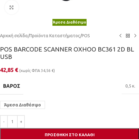
Κλικ για μεγέθυνση
Άμεσα Διαθέσιμο
Αρχική σελίδα
/
Προϊόντα Καταστήματος
/
POS
POS BARCODE SCANNER OXHOO BC361 2D BL
USB
42,85
€
(χωρίς ΦΠΑ
34,56
€
)
ΒΆΡΟΣ
0,5 κ.
Άμεσα Διαθέσιμο
ΠΡΟΣΘΉΚΗ ΣΤΟ ΚΑΛΆΘΙ