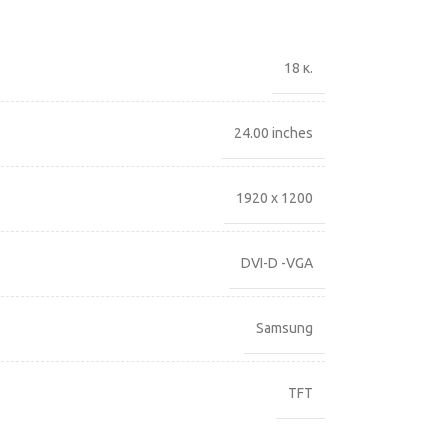
18 κ.
24.00 inches
1920 x 1200
DVI-D -VGA
Samsung
TFT