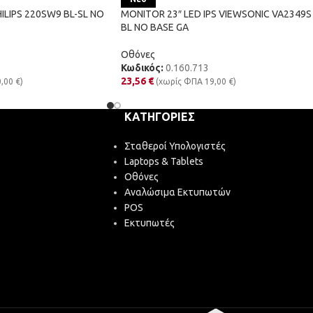
ILIPS 220SW9 BL-SL NO
MONITOR 23″ LED IPS VIEWSONIC VA2349S
BL NO BASE GA
Οθόνες
Κωδικός:
0.160.713
23,56
€
0,00
€
)
(χωρίς ΦΠΑ
19,00
€
)
ΚΑΤΗΓΟΡΊΕΣ
Σταθεροί Υπολογιστές
Laptops & Tablets
Οθόνες
Αναλώσιμα Εκτυπωτών
POS
Εκτυπωτές