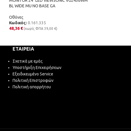
MONITOR 24″ LED VIEWSONIC VG2436WM
BL WIDE MU NO BASE GA
Οθόνες
Κωδικός:
0.024.
Οθόνες
24,80
€
(χωρίς Φ
Κωδικός:
0.161.335
48,36
€
(χωρίς ΦΠΑ
39,00
€
)
ΕΤΑΙΡΕΊΑ
Σχετικά με εμάς
Υποστήριξη Επιχειρήσεων
Εξειδικευμένο Service
Πολιτική Επιστροφών
Πολιτική απορρήτου