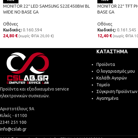
MONITOR 22″ LED SAMSUNG S22E450BW BL
MONITOR 22″ TFT PH
WIDE NO BASE GA
BASE GA
Οθόνες
Οθόνες
Κωδικός:
0.160.594
Κωδικός:
0.161.545
24,80
€
12,40
€
(χωρίς ΦΠΑ
20,00
€
)
(χωρίς ΦΠΑ
1
ΚΑΤΆΣΤΗΜΑ
Προϊόντα
Ο λογαριασμός μου
Καλάθι Αγορών
Ταμείο
Προϊόντα και εξειδικευμένο service
Σύγκριση Προϊόντων
ηλεκτρονικών συσκευών.
Αγαπημένα
Αριστοτέλους 9Α
Κιλκίς - 61100
2341 251 100
info@cslab.gr