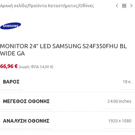
Αρχική σελίδα
/
Προϊόντα Καταστήματος
/
Οθόνες
MONITOR 24″ LED SAMSUNG S24F350FHU BL
WIDE GA
66,96
€
(χωρίς ΦΠΑ
54,00
€
)
ΒΆΡΟΣ
18 κ.
ΜΈΓΕΘΟΣ ΟΘΌΝΗΣ
24.00 inches
ΑΝΆΛΥΣΗ ΟΘΌΝΗΣ
1920 x 1080