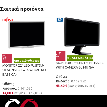
Σχετικά προϊόντα
Άμεσα Διαθέσιμο
Άμεσα Διαθέσιμο
MONITOR 22″ LED IPS HP E221C
MONITOR 22″ LED FUJITSU-
WITH CAMERA BL MU GA-
SIEMENS B22W-6 WH MU NO
BASE GA-
Οθόνες
Κωδικός:
0.162.152
Οθόνες
43,40
€
(χωρίς ΦΠΑ
35,00
€
)
Κωδικός:
0.161.086
14,88
€
(χωρίς ΦΠΑ
12,00
€
)