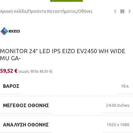
Αρχική σελίδα
/
Προϊόντα Καταστήματος
/
Οθόνες
MONITOR 24″ LED IPS EIZO EV2450 WH WIDE
MU GA-
59,52
€
(χωρίς ΦΠΑ
48,00
€
)
ΒΆΡΟΣ
18 κ.
ΜΈΓΕΘΟΣ ΟΘΌΝΗΣ
24.00 inches
ΑΝΆΛΥΣΗ ΟΘΌΝΗΣ
1920 x 1080