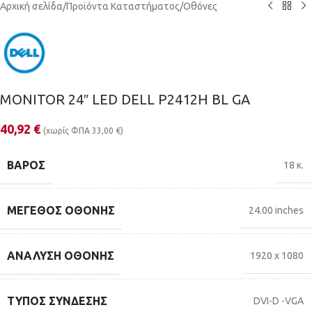
Αρχική σελίδα
/
Προϊόντα Καταστήματος
/
Οθόνες
MONITOR 24″ LED DELL P2412H BL GA
40,92
€
(χωρίς ΦΠΑ
33,00
€
)
ΒΆΡΟΣ
18 κ.
ΜΈΓΕΘΟΣ ΟΘΌΝΗΣ
24.00 inches
ΑΝΆΛΥΣΗ ΟΘΌΝΗΣ
1920 x 1080
ΤΎΠΟΣ ΣΎΝΔΕΣΗΣ
DVI-D -VGA