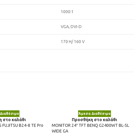
1000:1
VGA, DVI-D
170 H/ 160 V
Διαθέσιμο
Άμεσα Διαθέσιμο
 στο καλάθι
Προσθήκη στο καλάθι
 FUJITSU B24-8 TE Pro
MONITOR 24″ TFT BENQ G2400WT BL-SL
WIDE GA