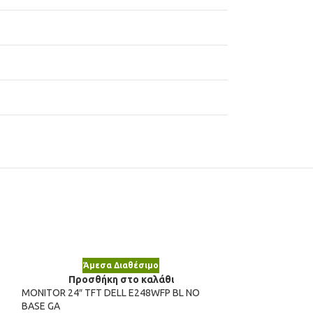
Άμε
Άμεσα Διαθέσιμο
Προσθ
Προσθήκη στο καλάθι
POS PART STAND 
MONITOR 24″ TFT DELL E248WFP BL NO
PLASTICS
BASE GA