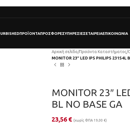
FURBISHED
ΠΡΟΪΌΝΤΑ
ΠΡΟΣΦΟΡΕΣ
ΥΠΗΡΕΣΊΕΣ
ΕΤΑΙΡΕΊΑ
ΕΠΙΚΟΙΝΩΝΊΑ
Αρχική σελίδα
/
Προϊόντα Καταστήματος
/
MONITOR 23″ LED IPS PHILIPS 231S4L 
MONITOR 23″ LED
BL NO BASE GA
23,56
€
(χωρίς ΦΠΑ
19,00
€
)