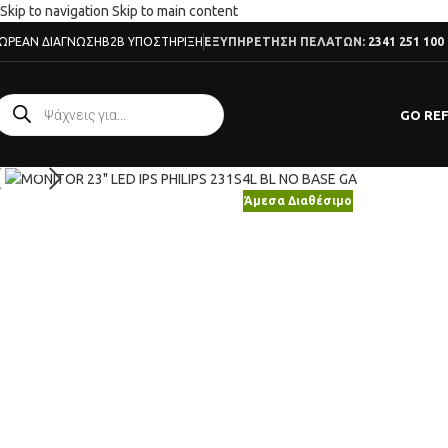
Skip to navigation
Skip to main content
ΩΡΕΆΝ ΔΙΆΓΝΩΣΗ
B2B ΥΠΟΣΤΉΡΙΞΗ
ΕΞΥΠΗΡΕΤΗΣΗ ΠΕΛΑΤΩΝ:
2341 251 100
GO RE
Κλικ για μεγέθυνση
Άμεσα Διαθέσιμο