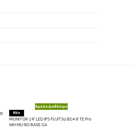
Άμεσα Διαθέσιμο
Άμε
Νέο
Νέο
RK
MONITOR 24″ LED IPS FUJITSU B24-8 TE Pro
MONITOR 24″ TF
WH MU NO BASE GA
BASE GA