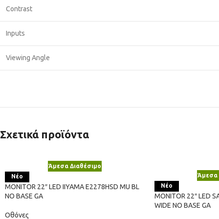
Contrast
Inputs
Viewing Angle
Σχετικά προϊόντα
Άμεσα Διαθέσιμο
Άμεσα 
Νέο
Νέο
MONITOR 22″ LED IIYAMA E2278HSD MU BL
NO BASE GA
MONITOR 22″ LED 
WIDE NO BASE GA
Οθόνες