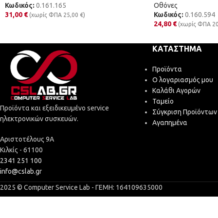
Κωδικός:
0.161.165
Οθόνες
31,00
€
Κωδικός:
0.160.594
(χωρίς ΦΠΑ
25,00
€
)
24,80
€
(χωρίς ΦΠΑ
2
ΚΑΤΆΣΤΗΜΑ
Προϊόντα
Ο λογαριασμός μου
Καλάθι Αγορών
Ταμείο
Προϊόντα και εξειδικευμένο service
Σύγκριση Προϊόντων
ηλεκτρονικών συσκευών.
Αγαπημένα
Αριστοτέλους 9Α
Κιλκίς - 61100
2341 251 100
info@cslab.gr
2025 © Computer Service Lab - ΓΕΜΗ: 164109635000