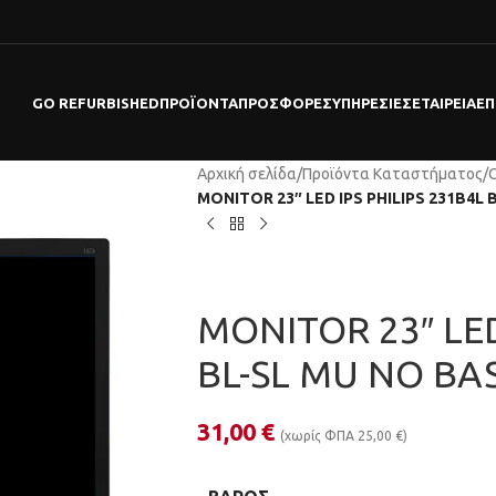
GO REFURBISHED
ΠΡΟΪΌΝΤΑ
ΠΡΟΣΦΟΡΕΣ
ΥΠΗΡΕΣΊΕΣ
ΕΤΑΙΡΕΊΑ
ΕΠ
Αρχική σελίδα
/
Προϊόντα Καταστήματος
/
MONITOR 23″ LED IPS PHILIPS 231B4L
MONITOR 23″ LED
BL-SL MU NO BA
31,00
€
(χωρίς ΦΠΑ
25,00
€
)