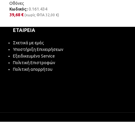
Οθόνες
Οθόνες
Κωδικός:
0.161.434
Κωδικός:
0.160.
39,68
€
28,52
€
(χωρίς ΦΠΑ
32,00
€
)
(χωρίς Φ
ΕΤΑΙΡΕΊΑ
Σχετικά με εμάς
Υποστήριξη Επιχειρήσεων
Εξειδικευμένο Service
Πολιτική Επιστροφών
Πολιτική απορρήτου