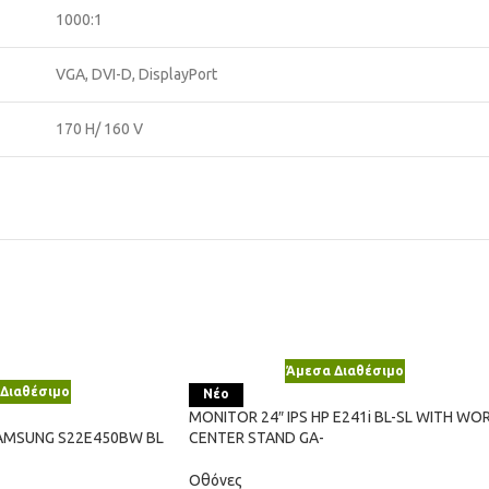
1000:1
VGA, DVI-D, DisplayPort
170 H/ 160 V
Άμεσα Διαθέσιμο
Διαθέσιμο
Νέο
MONITOR 24″ IPS HP E241i BL-SL WITH WO
SAMSUNG S22E450BW BL
CENTER STAND GA-
Οθόνες