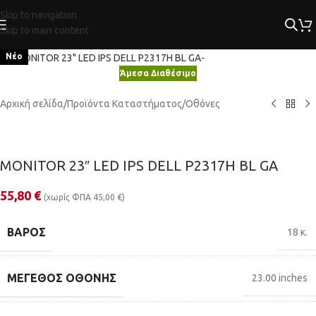
Skip to navigation
Skip to main content
Κλικ για μεγέθυνση
Νέο
Άμεσα Διαθέσιμο
Αρχική σελίδα
/
Προϊόντα Καταστήματος
/
Οθόνες
MONITOR 23″ LED IPS DELL P2317H BL GA
55,80
€
(χωρίς ΦΠΑ
45,00
€
)
ΒΆΡΟΣ
18 κ.
ΜΈΓΕΘΟΣ ΟΘΌΝΗΣ
23.00 inches