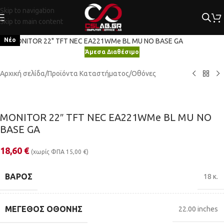
Skip to navigation
Skip to main content
Κλικ για μεγέθυνση
Νέο
Άμεσα Διαθέσιμο
Αρχική σελίδα
/
Προϊόντα Καταστήματος
/
Οθόνες
MONITOR 22″ TFT NEC EA221WMe BL MU NO
BASE GA
18,60
€
(χωρίς ΦΠΑ
15,00
€
)
ΒΆΡΟΣ
18 κ.
ΜΈΓΕΘΟΣ ΟΘΌΝΗΣ
22.00 inches