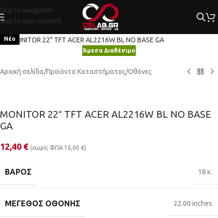
Skip to navigation
Skip to main content
Κλικ για μεγέθυνση
Νέο
Άμεσα Διαθέσιμο
Αρχική σελίδα
/
Προϊόντα Καταστήματος
/
Οθόνες
MONITOR 22″ TFT ACER AL2216W BL NO BASE
GA
12,40
€
(χωρίς ΦΠΑ
10,00
€
)
ΒΆΡΟΣ
18 κ.
ΜΈΓΕΘΟΣ ΟΘΌΝΗΣ
22.00 inches