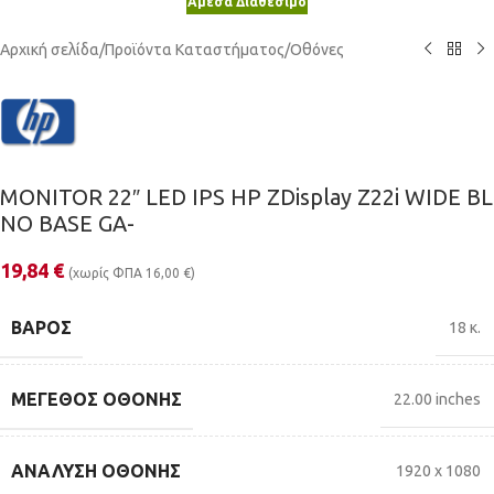
Άμεσα Διαθέσιμο
Αρχική σελίδα
/
Προϊόντα Καταστήματος
/
Οθόνες
MONITOR 22″ LED IPS HP ZDisplay Z22i WIDE BL
NO BASE GA-
19,84
€
(χωρίς ΦΠΑ
16,00
€
)
ΒΆΡΟΣ
18 κ.
ΜΈΓΕΘΟΣ ΟΘΌΝΗΣ
22.00 inches
ΑΝΆΛΥΣΗ ΟΘΌΝΗΣ
1920 x 1080