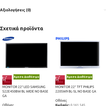
Αξιολογήσεις (0)
Σχετικά προϊόντα
Άμεσα Διαθέσιμο
Άμεσα Διαθέσιμο
Νέο
Νέο
MONITOR 22″ LED SAMSUNG
MONITOR 22″ TFT PHILIPS
S22E450BW BL WIDE NO BASE
220SW9 BL-SL NO BASE GA
GA
Οθόνες
Οθόνες
Κωδικός:
0.161.545