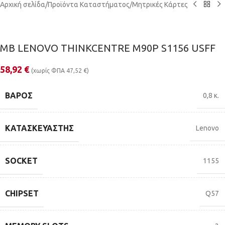
Αρχική σελίδα
/
Προϊόντα Καταστήματος
/
Μητρικές Κάρτες
MB LENOVO THINKCENTRE M90P S1156 USFF
58,92
€
(χωρίς ΦΠΑ
47,52
€
)
ΒΆΡΟΣ
0,8 κ.
ΚΑΤΑΣΚΕΥΑΣΤΉΣ
Lenovo
SOCKET
1155
CHIPSET
Q57