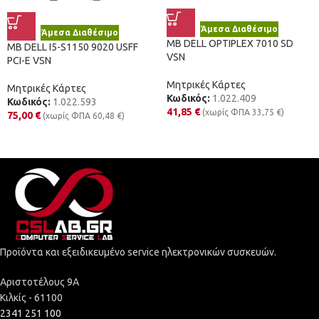
Άμεσα Διαθέσιμο
Άμεσα Διαθέσιμο
MB DELL OPTIPLEX 7010 SD
MB DELL I5-S1150 9020 USFF
VSN
PCI-E VSN
Μητρικές Κάρτες
Μητρικές Κάρτες
Κωδικός:
1.022.409
Κωδικός:
1.022.593
41,85
€
(χωρίς ΦΠΑ
33,75
€
)
75,00
€
(χωρίς ΦΠΑ
60,48
€
)
Προϊόντα και εξειδικευμένο service ηλεκτρονικών συσκευών.
Αριστοτέλους 9Α
Κιλκίς - 61100
2341 251 100