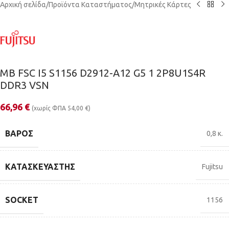
Αρχική σελίδα
/
Προϊόντα Καταστήματος
/
Μητρικές Κάρτες
MB FSC I5 S1156 D2912-A12 G5 1 2P8U1S4R
DDR3 VSN
66,96
€
(χωρίς ΦΠΑ
54,00
€
)
ΒΆΡΟΣ
0,8 κ.
ΚΑΤΑΣΚΕΥΑΣΤΉΣ
Fujitsu
SOCKET
1156