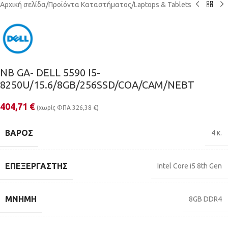
Αρχική σελίδα
/
Προϊόντα Καταστήματος
/
Laptops & Tablets
NB GA- DELL 5590 I5-
8250U/15.6/8GB/256SSD/COA/CAM/NEBT
404,71
€
(χωρίς ΦΠΑ
326,38
€
)
ΒΆΡΟΣ
4 κ.
ΕΠΕΞΕΡΓΑΣΤΉΣ
Intel Core i5 8th Gen
ΜΝΉΜΗ
8GB DDR4