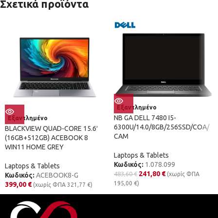
Σχετικά προϊόντα
Εξαντλημένο
NB GA DELL 7480 I5-
Εξαντλημένο
6300U/14.0/8GB/256SSD/COA/
BLACKVIEW QUAD-CORE 15.6′
CAM
(16GB+512GB) ACEBOOK 8
WIN11 HOME GREY
Laptops & Tablets
Κωδικός:
1.078.099
Laptops & Tablets
241,80
€
483,60
€
(χωρίς ΦΠΑ
Κωδικός:
ACEBOOK8-G
195,00
€
)
399,00
€
(χωρίς ΦΠΑ
321,77
€
)