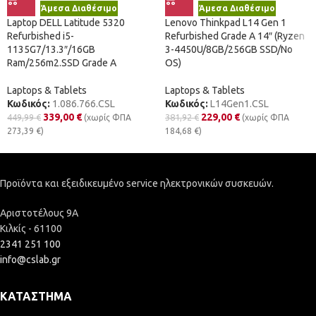
Άμεσα Διαθέσιμο
Άμεσα Διαθέσιμο
Laptop DELL Latitude 5320
Lenovo Thinkpad L14 Gen 1
Refurbished i5-
Refurbished Grade A 14″ (Ryzen
1135G7/13.3″/16GB
3-4450U/8GB/256GB SSD/No
Ram/256m2.SSD Grade A
OS)
Laptops & Tablets
Laptops & Tablets
Κωδικός:
1.086.766.CSL
Κωδικός:
L14Gen1.CSL
339,00
€
229,00
€
449,99
€
381,92
€
(χωρίς ΦΠΑ
(χωρίς ΦΠΑ
273,39
€
)
184,68
€
)
Προϊόντα και εξειδικευμένο service ηλεκτρονικών συσκευών.
Αριστοτέλους 9Α
Κιλκίς - 61100
2341 251 100
info@cslab.gr
ΚΑΤΆΣΤΗΜΑ