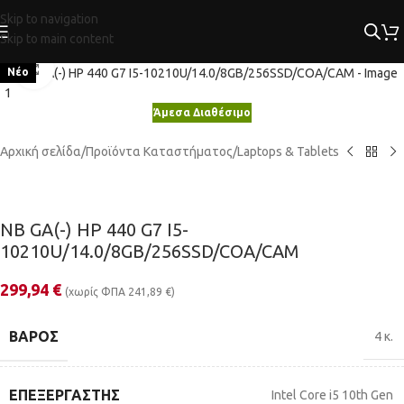
Skip to navigation
Skip to main content
Κλικ για μεγέθυνση
Νέο
Άμεσα Διαθέσιμο
Αρχική σελίδα
/
Προϊόντα Καταστήματος
/
Laptops & Tablets
NB GA(-) HP 440 G7 I5-
10210U/14.0/8GB/256SSD/COA/CAM
299,94
€
(χωρίς ΦΠΑ
241,89
€
)
ΒΆΡΟΣ
4 κ.
ΕΠΕΞΕΡΓΑΣΤΉΣ
Intel Core i5 10th Gen