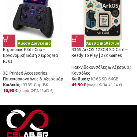
Άμεσα Διαθέσιμο
Άμεσα Διαθέσιμο
Ergonomic R36s Grip –
R36S ArkOS 128GB SD Card –
Εργονομική Βάση Χειρός για
Ready To Play | 22K Games
R36s
Παιχνιδοκονσόλες & Αξεσουάρ
,
3D Printed Accessories
,
Κονσόλες
Παιχνιδοκονσόλες & Αξεσουάρ
Κωδικός:
K36S.SD.64GB
Κωδικός:
R36S-Grip-ΒΚ
49,90
€
(χωρίς ΦΠΑ
40,24
€
)
16,90
€
(χωρίς ΦΠΑ
13,63
€
)