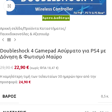
Κλικ για μεγέθυνση
Άμεσα Διαθέσιμο
Αρχική σελίδα
/
Προϊόντα Καταστήματος
/
Παιχνιδοκονσόλες & Αξεσουάρ
Doubleshock 4 Gamepad Ασύρματο για PS4 με
Δόνηση & Φωτισμό Μαύρο
22,90
€
29,90
€
(χωρίς ΦΠΑ
18,47
€
)
Η χαμηλότερη τιμή των τελευταίων 30 ημερών πριν από την
προσφορά:
24,90
€
ΒΆΡΟΣ
0,5 κ.