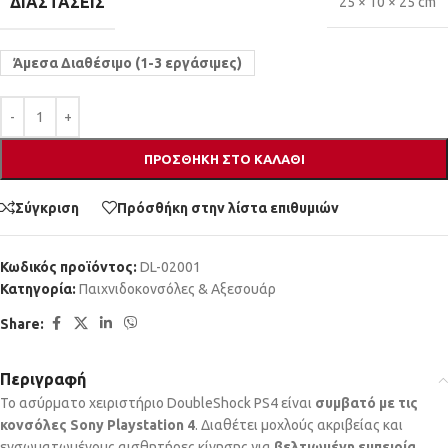
ΔΙΑΣΤΆΣΕΙΣ
25 × 10 × 25 cm
Άμεσα Διαθέσιμο (1-3 εργάσιμες)
ΠΡΟΣΘΉΚΗ ΣΤΟ ΚΑΛΆΘΙ
Σύγκριση
Πρόσθήκη στην λίστα επιθυμιών
Κωδικός προϊόντος:
DL-02001
Κατηγορία:
Παιχνιδοκονσόλες & Αξεσουάρ
Share:
Περιγραφή
Το ασύρματο χειριστήριο DoubleShock PS4 είναι
συμβατό με τις
κονσόλες Sony Playstation 4
. Διαθέτει μοχλούς ακριβείας και
ενσωματωμένους αισθητήρες κίνησης για
βελτιωμένη εμπειρία