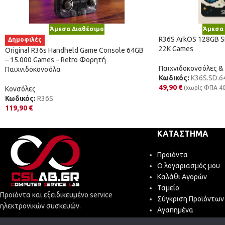
Άμεσα Διαθέσιμο
Άμεσα 
R36S ArkOS 128GB SD
Δημοφιλές
22K Games
Original R36s Handheld Game Console 64GB
– 15.000 Games – Retro Φορητή
Παιχνιδοκονσόλες &
Παιχνιδοκονσόλα
Κωδικός:
K36S.SD.6
49,90
€
(χωρίς ΦΠΑ
4
Κονσόλες
Κωδικός:
R36S
119,90
€
ΚΑΤΆΣΤΗΜΑ
Προϊόντα
Ο λογαριασμός μου
Καλάθι Αγορών
Ταμείο
Προϊόντα και εξειδικευμένο service
Σύγκριση Προϊόντων
ηλεκτρονικών συσκευών.
Αγαπημένα