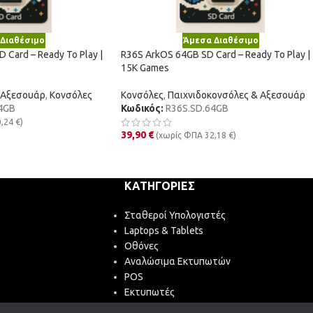
Διαθέσιμο
Άμεσα Διαθέσιμο
 Card – Ready To Play |
R36S ArkOS 64GB SD Card – Ready To Play |
15K Games
 Αξεσουάρ
,
Κονσόλες
Κονσόλες
,
Παιχνιδοκονσόλες & Αξεσουάρ
4GB
Κωδικός:
R36S.SD.64GB
0,24
€
)
39,90
€
(χωρίς ΦΠΑ
32,18
€
)
ΚΑΤΗΓΟΡΊΕΣ
Σταθεροί Υπολογιστές
Laptops & Tablets
Οθόνες
Αναλώσιμα Εκτυπωτών
POS
Εκτυπωτές