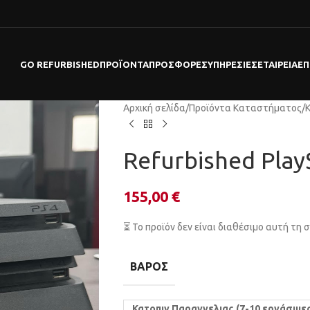
GO REFURBISHED
ΠΡΟΪΌΝΤΑ
ΠΡΟΣΦΟΡΕΣ
ΥΠΗΡΕΣΊΕΣ
ΕΤΑΙΡΕΊΑ
ΕΠ
Αρχική σελίδα
/
Προϊόντα Καταστήματος
/
Refurbished PlayS
155,00
€
⏳ Το προϊόν δεν είναι διαθέσιμο αυτή τη 
ΒΆΡΟΣ
Κατοπιν Παραγγελιας (7-10 εργάσιμε