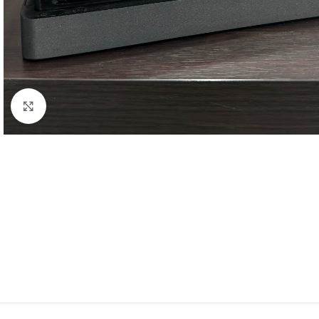
Κλικ για μεγέθυνση