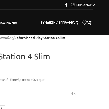
ΕΠΙΚΟΙΝΩΝΊΑ
ΣΎΝΔΕΣΗ / ΕΓΓΡΑΦΉ
ΙΚΟΙΝΩΝΊΑ
Κονσόλες
/
Refurbished PlayStation 4 Slim
tation 4 Slim
στιγμή. Επανέρχεται σύντομα!
4 κ.
ς)