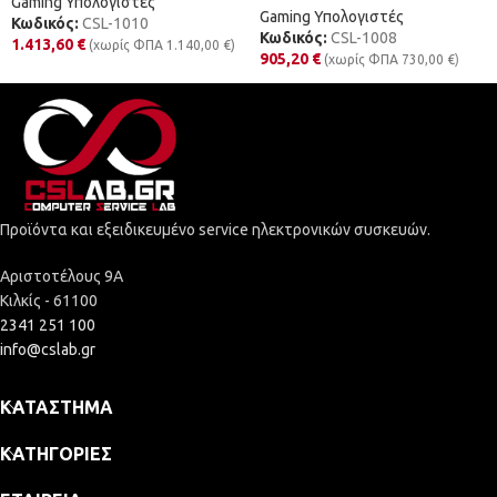
Gaming Υπολογιστές
Gaming Υπολογιστές
Κωδικός:
CSL-1010
Κωδικός:
CSL-1008
1.413,60
€
(χωρίς ΦΠΑ
1.140,00
€
)
905,20
€
(χωρίς ΦΠΑ
730,00
€
)
Προϊόντα και εξειδικευμένο service ηλεκτρονικών συσκευών.
Αριστοτέλους 9Α
Κιλκίς - 61100
2341 251 100
info@cslab.gr
ΚΑΤΆΣΤΗΜΑ
ΚΑΤΗΓΟΡΊΕΣ