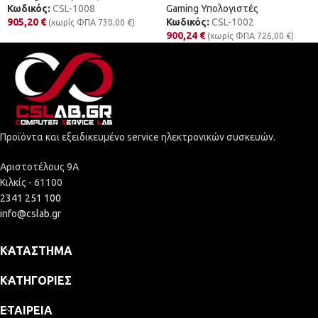
Κωδικός:
CSL-1008
Gaming Υπολογιστές
905,20
€
Κωδικός:
CSL-1002
(χωρίς ΦΠΑ
730,00
€
)
900,24
€
(χωρίς ΦΠΑ
726,00
€
)
Προϊόντα και εξειδικευμένο service ηλεκτρονικών συσκευών.
Αριστοτέλους 9Α
Κιλκίς - 61100
2341 251 100
info@cslab.gr
ΚΑΤΆΣΤΗΜΑ
ΚΑΤΗΓΟΡΊΕΣ
ΕΤΑΙΡΕΊΑ