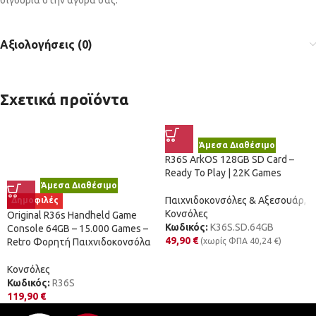
Αξιολογήσεις (0)
Σχετικά προϊόντα
Άμεσα Διαθέσιμο
R36S ArkOS 128GB SD Card –
Ready To Play | 22K Games
Άμεσα Διαθέσιμο
Παιχνιδοκονσόλες & Αξεσουάρ
,
Δημοφιλές
Κονσόλες
Original R36s Handheld Game
Κωδικός:
K36S.SD.64GB
Console 64GB – 15.000 Games –
49,90
€
Retro Φορητή Παιχνιδοκονσόλα
(χωρίς ΦΠΑ
40,24
€
)
Κονσόλες
Κωδικός:
R36S
119,90
€