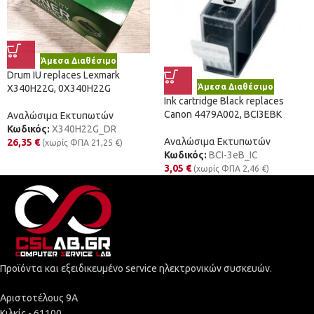
Άμεσα Διαθέσιμο
Drum IU replaces Lexmark
Άμεσα Διαθέσιμο
X340H22G, 0X340H22G
Ink cartridge Black replaces
Canon 4479A002, BCI3EBK
Αναλώσιμα Εκτυπωτών
Κωδικός:
X340H22G_DR
Αναλώσιμα Εκτυπωτών
26,35
€
(χωρίς ΦΠΑ
21,25
€
)
Κωδικός:
BCI-3eB_IC
3,05
€
(χωρίς ΦΠΑ
2,46
€
)
Προϊόντα και εξειδικευμένο service ηλεκτρονικών συσκευών.
Αριστοτέλους 9Α
Κιλκίς - 61100