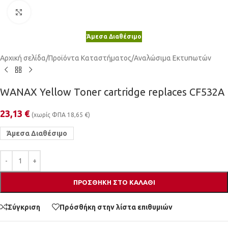
Κλικ για μεγέθυνση
Άμεσα Διαθέσιμο
Αρχική σελίδα
/
Προϊόντα Καταστήματος
/
Αναλώσιμα Εκτυπωτών
WANAX Yellow Toner cartridge replaces CF532A
23,13
€
(χωρίς ΦΠΑ
18,65
€
)
Άμεσα Διαθέσιμο
ΠΡΟΣΘΉΚΗ ΣΤΟ ΚΑΛΆΘΙ
Σύγκριση
Πρόσθήκη στην λίστα επιθυμιών