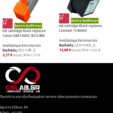
Άμεσα Διαθέσιμο
Ink cartridge Black replaces
Άμεσα Διαθέσιμο
Lexmark 13400HC
Ink cartridge Black replaces
Canon 6881A002, BCI24BK
Αναλώσιμα Εκτυπωτών
Κωδικός:
LEX13400_IC
Αναλώσιμα Εκτυπωτών
14,88
€
Κωδικός:
BCI-24B_IC
(χωρίς ΦΠΑ
12,00
€
)
3,37
€
(χωρίς ΦΠΑ
2,72
€
)
Προϊόντα και εξειδικευμένο service ηλεκτρονικών συσκευών.
Αριστοτέλους 9Α
Κιλκίς - 61100