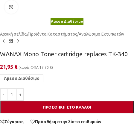
Κλικ για μεγέθυνση
Άμεσα Διαθέσιμο
Αρχική σελίδα
/
Προϊόντα Καταστήματος
/
Αναλώσιμα Εκτυπωτών
WANAX Mono Toner cartridge replaces TK-340
21,95
€
(χωρίς ΦΠΑ
17,70
€
)
Άμεσα Διαθέσιμο
ΠΡΟΣΘΉΚΗ ΣΤΟ ΚΑΛΆΘΙ
Σύγκριση
Πρόσθήκη στην λίστα επιθυμιών