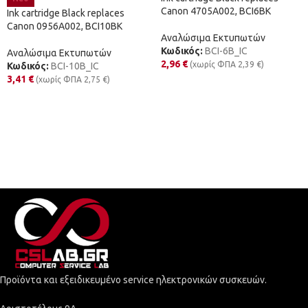
Canon 4705A002, BCI6BK
Ink cartridge Black replaces
Canon 0956A002, BCI10BK
Αναλώσιμα Εκτυπωτών
Κωδικός:
BCI-6B_IC
Αναλώσιμα Εκτυπωτών
2,96
€
(χωρίς ΦΠΑ
2,39
€
)
Κωδικός:
BCI-10B_IC
3,41
€
(χωρίς ΦΠΑ
2,75
€
)
Προϊόντα και εξειδικευμένο service ηλεκτρονικών συσκευών.