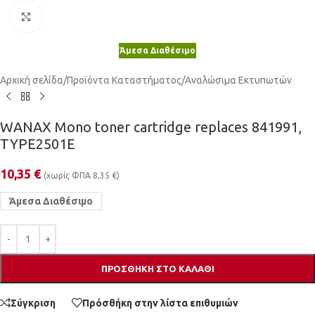
Κλικ για μεγέθυνση
Άμεσα Διαθέσιμο
Αρχική σελίδα
/
Προϊόντα Καταστήματος
/
Αναλώσιμα Εκτυπωτών
WANAX Mono toner cartridge replaces 841991,
TYPE2501E
10,35
€
(χωρίς ΦΠΑ
8,35
€
)
Άμεσα Διαθέσιμο
ΠΡΟΣΘΉΚΗ ΣΤΟ ΚΑΛΆΘΙ
Σύγκριση
Πρόσθήκη στην λίστα επιθυμιών