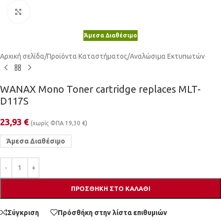
Κλικ για μεγέθυνση
Άμεσα Διαθέσιμο
Αρχική σελίδα
/
Προϊόντα Καταστήματος
/
Αναλώσιμα Εκτυπωτών
WANAX Mono Toner cartridge replaces MLT-
D117S
23,93
€
(χωρίς ΦΠΑ
19,30
€
)
Άμεσα Διαθέσιμο
ΠΡΟΣΘΉΚΗ ΣΤΟ ΚΑΛΆΘΙ
Σύγκριση
Πρόσθήκη στην λίστα επιθυμιών