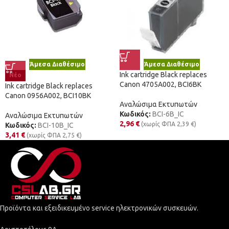
Άμεσα Διαθέσιμο
Άμεσα Διαθέσιμο
Ink cartridge Black replaces
Νέο
Canon 4705A002, BCI6BK
Ink cartridge Black replaces
Canon 0956A002, BCI10BK
Αναλώσιμα Εκτυπωτών
Κωδικός:
BCI-6B_IC
Αναλώσιμα Εκτυπωτών
2,96
€
(χωρίς ΦΠΑ
2,39
€
)
Κωδικός:
BCI-10B_IC
3,41
€
(χωρίς ΦΠΑ
2,75
€
)
Προϊόντα και εξειδικευμένο service ηλεκτρονικών συσκευών.