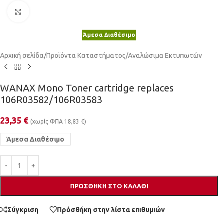
Κλικ για μεγέθυνση
Άμεσα Διαθέσιμο
Αρχική σελίδα
/
Προϊόντα Καταστήματος
/
Αναλώσιμα Εκτυπωτών
WANAX Mono Toner cartridge replaces
106R03582/106R03583
23,35
€
(χωρίς ΦΠΑ
18,83
€
)
Άμεσα Διαθέσιμο
ΠΡΟΣΘΉΚΗ ΣΤΟ ΚΑΛΆΘΙ
Σύγκριση
Πρόσθήκη στην λίστα επιθυμιών