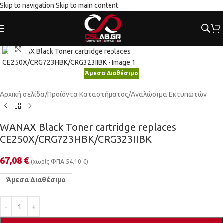
Skip to navigation
Skip to main content
Κλικ για μεγέθυνση
Άμεσα Διαθέσιμο
Αρχική σελίδα
/
Προϊόντα Καταστήματος
/
Αναλώσιμα Εκτυπωτών
WANAX Black Toner cartridge replaces
CE250X/CRG723HBK/CRG323IIBK
67,08
€
(χωρίς ΦΠΑ
54,10
€
)
Άμεσα Διαθέσιμο