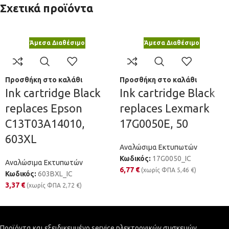
Σχετικά προϊόντα
Άμεσα Διαθέσιμο
Άμεσα Διαθέσιμο
Προσθήκη στο καλάθι
Προσθήκη στο καλάθι
Ink cartridge Black
Ink cartridge Black
replaces Epson
replaces Lexmark
C13T03A14010,
17G0050E, 50
603XL
Αναλώσιμα Εκτυπωτών
Κωδικός:
17G0050_IC
Αναλώσιμα Εκτυπωτών
6,77
€
(χωρίς ΦΠΑ
5,46
€
)
Κωδικός:
603BXL_IC
3,37
€
(χωρίς ΦΠΑ
2,72
€
)
Προϊόντα και εξειδικευμένο service ηλεκτρονικών συσκευών.