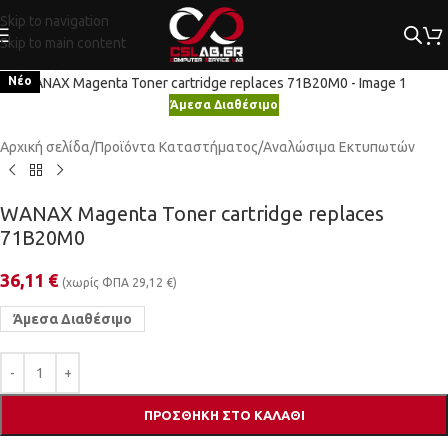
Skip to navigation
Skip to main content
Κλικ για μεγέθυνση
Νέο
Άμεσα Διαθέσιμο
Αρχική σελίδα
/
Προϊόντα Καταστήματος
/
Αναλώσιμα Εκτυπωτών
WANAX Magenta Toner cartridge replaces
71B20M0
36,11
€
(χωρίς ΦΠΑ
29,12
€
)
Άμεσα Διαθέσιμο
ΠΡΟΣΘΉΚΗ ΣΤΟ ΚΑΛΆΘΙ