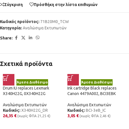
Σύγκριση
Πρόσθήκη στην λίστα επιθυμιών
Κωδικός προϊόντος:
71B20M0_TCW
Κατηγορία:
Αναλώσιμα Εκτυπωτών
Share:
Σχετικά προϊόντα
Άμεσα Διαθέσιμο
Άμεσα Διαθέσιμο
Drum IU replaces Lexmark
Ink cartridge Black replaces
X340H22G, 0X340H22G
Canon 4479A002, BCI3EBK
Αναλώσιμα Εκτυπωτών
Αναλώσιμα Εκτυπωτών
Κωδικός:
X340H22G_DR
Κωδικός:
BCI-3eB_IC
26,35
€
3,05
€
(χωρίς ΦΠΑ
21,25
€
)
(χωρίς ΦΠΑ
2,46
€
)