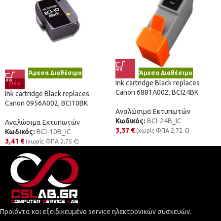
Άμεσα Διαθέσιμο
Άμεσα Διαθέσιμο
Ink cartridge Black replaces
Νέο
Canon 6881A002, BCI24BK
Ink cartridge Black replaces
Canon 0956A002, BCI10BK
Αναλώσιμα Εκτυπωτών
Κωδικός:
BCI-24B_IC
Αναλώσιμα Εκτυπωτών
3,37
€
(χωρίς ΦΠΑ
2,72
€
)
Κωδικός:
BCI-10B_IC
3,41
€
(χωρίς ΦΠΑ
2,75
€
)
Προϊόντα και εξειδικευμένο service ηλεκτρονικών συσκευών.