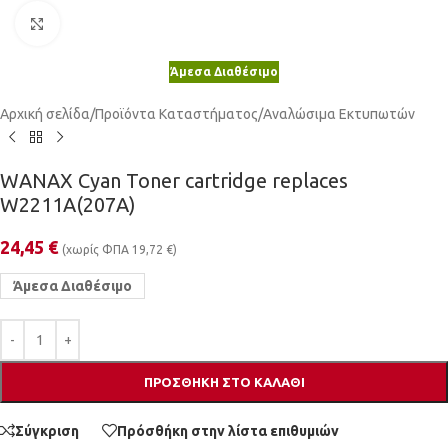
Κλικ για μεγέθυνση
Άμεσα Διαθέσιμο
Αρχική σελίδα
/
Προϊόντα Καταστήματος
/
Αναλώσιμα Εκτυπωτών
WANAX Cyan Toner cartridge replaces
W2211A(207A)
24,45
€
(χωρίς ΦΠΑ
19,72
€
)
Άμεσα Διαθέσιμο
ΠΡΟΣΘΉΚΗ ΣΤΟ ΚΑΛΆΘΙ
Σύγκριση
Πρόσθήκη στην λίστα επιθυμιών