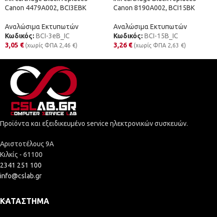
Canon 4479A002, BCI3EBK
Canon 8190A002, BCI15BK
Αναλώσιμα Εκτυπωτών
Αναλώσιμα Εκτυπωτών
Κωδικός:
BCI-3eB_IC
Κωδικός:
BCI-15B_IC
3,05
€
3,26
€
(χωρίς ΦΠΑ
2,46
€
)
(χωρίς ΦΠΑ
2,63
€
)
Προϊόντα και εξειδικευμένο service ηλεκτρονικών συσκευών.
Αριστοτέλους 9Α
Κιλκίς - 61100
2341 251 100
info@cslab.gr
ΚΑΤΆΣΤΗΜΑ