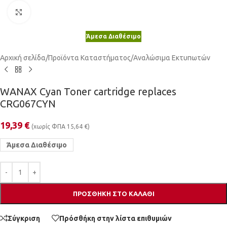
Κλικ για μεγέθυνση
Άμεσα Διαθέσιμο
Αρχική σελίδα
/
Προϊόντα Καταστήματος
/
Αναλώσιμα Εκτυπωτών
WANAX Cyan Toner cartridge replaces
CRG067CYN
19,39
€
(χωρίς ΦΠΑ
15,64
€
)
Άμεσα Διαθέσιμο
ΠΡΟΣΘΉΚΗ ΣΤΟ ΚΑΛΆΘΙ
Σύγκριση
Πρόσθήκη στην λίστα επιθυμιών