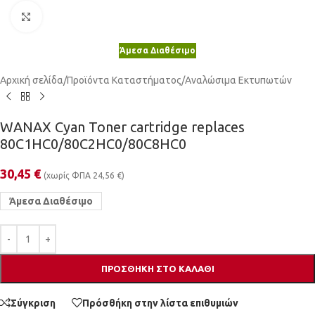
Κλικ για μεγέθυνση
Άμεσα Διαθέσιμο
Αρχική σελίδα
/
Προϊόντα Καταστήματος
/
Αναλώσιμα Εκτυπωτών
WANAX Cyan Toner cartridge replaces
80C1HC0/80C2HC0/80C8HC0
30,45
€
(χωρίς ΦΠΑ
24,56
€
)
Άμεσα Διαθέσιμο
ΠΡΟΣΘΉΚΗ ΣΤΟ ΚΑΛΆΘΙ
Σύγκριση
Πρόσθήκη στην λίστα επιθυμιών