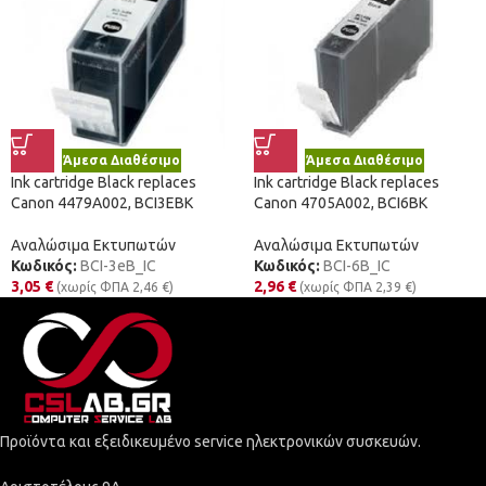
Άμεσα Διαθέσιμο
Άμεσα Διαθέσιμο
Ink cartridge Black replaces
Ink cartridge Black replaces
Canon 4479A002, BCI3EBK
Canon 4705A002, BCI6BK
Αναλώσιμα Εκτυπωτών
Αναλώσιμα Εκτυπωτών
Κωδικός:
BCI-3eB_IC
Κωδικός:
BCI-6B_IC
3,05
€
2,96
€
(χωρίς ΦΠΑ
2,46
€
)
(χωρίς ΦΠΑ
2,39
€
)
Προϊόντα και εξειδικευμένο service ηλεκτρονικών συσκευών.