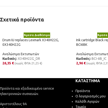
Σχετικά προϊόντα
Άμεσα Διαθέσιμο
Άμεσα 
Drum IU replaces Lexmark X340H22G,
Ink cartridge Black 
0X340H22G
BCI6BK
Αναλώσιμα Εκτυπωτών
Αναλώσιμα Εκτυπω
Κωδικός:
X340H22G_DR
Κωδικός:
BCI-6B_IC
26,35
€
2,96
€
(χωρίς ΦΠΑ
21,25
€
)
(χωρίς ΦΠΑ
2,3
ΚΑΤΆΣΤΗΜΑ
Προϊόντα και εξειδικευμένο service
Προϊόντα
ηλεκτρονικών συσκευών.
Ο λογαριασμός μου
Καλάθι Αγορών
Αριστοτέλους 9Α
Ταμείο