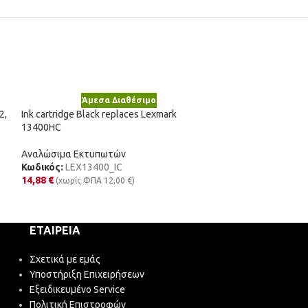
Άμεσα Διαθέσιμο
Άμε
2,
Ink cartridge Black replaces Lexmark
Νέο
13400HC
Ink cartridge Blu
CLI581PBXL
Αναλώσιμα Εκτυπωτών
Κωδικός:
LEX13400_IC
Αναλώσιμα Εκτυ
14,88
€
(χωρίς ΦΠΑ
12,00
€
)
Κωδικός:
CLI-58
3,65
€
(χωρίς ΦΠΑ
ΕΤΑΙΡΕΊΑ
Σχετικά με εμάς
Υποστήριξη Επιχειρήσεων
Εξειδικευμένο Service
Πολιτική Επιστροφών