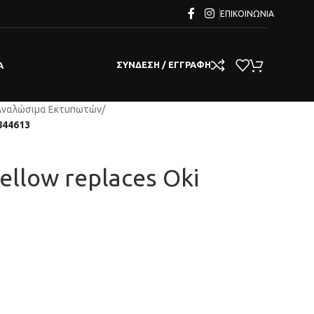
ΕΠΙΚΟΙΝΩΝΊΑ
ΣΎΝΔΕΣΗ / ΕΓΓΡΑΦΉ
Α
Αναλώσιμα Εκτυπωτών
/
4844613
ellow replaces Oki