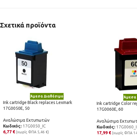
Σχετικά προϊόντα
Άμεσα Διαθέσιμο
Άμεσα 
Ink cartridge Black replaces Lexmark
Ink cartridge Color r
17G0050E, 50
17G0060E, 60
Αναλώσιμα Εκτυπωτών
Αναλώσιμα Εκτυπω
Κωδικός:
17G0050_IC
Κωδικός:
17G0060_I
6,77
€
(χωρίς ΦΠΑ
5,46
€
)
17,99
€
(χωρίς ΦΠΑ
1