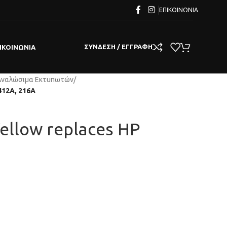
ΕΠΙΚΟΙΝΩΝΊΑ
ΣΎΝΔΕΣΗ / ΕΓΓΡΑΦΉ
ΙΚΟΙΝΩΝΊΑ
Αναλώσιμα Εκτυπωτών
/
412A, 216A
Yellow replaces HP