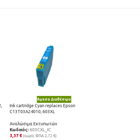
Άμεσα Διαθέσιμο
Άμε
2,
Ink cartridge Cyan replaces Epson
Ink cartridge Yel
C13T03A24010, 603XL
C13T03A44010, 
Αναλώσιμα Εκτυπωτών
Αναλώσιμα Εκτυ
Κωδικός:
603CXL_IC
Κωδικός:
603YXL
3,37
€
3,37
€
(χωρίς ΦΠΑ
2,72
€
)
(χωρίς ΦΠΑ