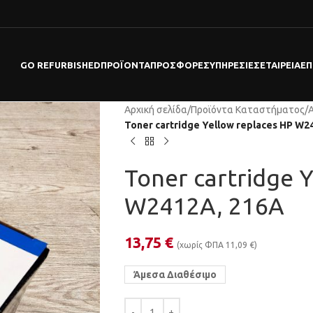
GO REFURBISHED
ΠΡΟΪΌΝΤΑ
ΠΡΟΣΦΟΡΕΣ
ΥΠΗΡΕΣΊΕΣ
ΕΤΑΙΡΕΊΑ
ΕΠ
Αρχική σελίδα
/
Προϊόντα Καταστήματος
/
Toner cartridge Yellow replaces HP W2
Toner cartridge 
W2412A, 216A
13,75
€
(χωρίς ΦΠΑ
11,09
€
)
Άμεσα Διαθέσιμο