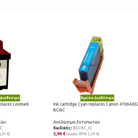
Διαθέσιμο
Άμεσα Διαθέσιμο
eplaces Lexmark
Ink cartridge Cyan replaces Canon 4706A00
BCI6C
τών
Αναλώσιμα Εκτυπωτών
C
Κωδικός:
BCI-6C_IC
2,96
€
4,51
€
)
(χωρίς ΦΠΑ
2,39
€
)