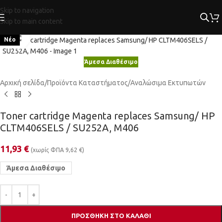
Skip to navigation
Skip to main content
Κλικ για μεγέθυνση
Νέο
Άμεσα Διαθέσιμο
Αρχική σελίδα
/
Προϊόντα Καταστήματος
/
Αναλώσιμα Εκτυπωτών
Toner cartridge Magenta replaces Samsung/ HP
CLTM406SELS / SU252A, M406
11,93
€
(χωρίς ΦΠΑ
9,62
€
)
Άμεσα Διαθέσιμο
ΠΡΟΣΘΉΚΗ ΣΤΟ ΚΑΛΆΘΙ