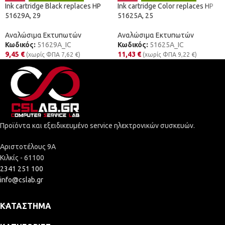
Ink cartridge Black replaces HP
Ink cartridge Color replaces HP
51629A, 29
51625A, 25
Αναλώσιμα Εκτυπωτών
Αναλώσιμα Εκτυπωτών
Κωδικός:
51629A_IC
Κωδικός:
51625A_IC
9,45
€
11,43
€
(χωρίς ΦΠΑ
7,62
€
)
(χωρίς ΦΠΑ
9,22
€
)
Προϊόντα και εξειδικευμένο service ηλεκτρονικών συσκευών.
Αριστοτέλους 9Α
Κιλκίς - 61100
2341 251 100
info@cslab.gr
ΚΑΤΆΣΤΗΜΑ