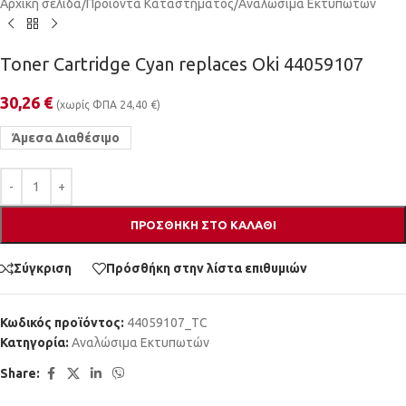
Αρχική σελίδα
/
Προϊόντα Καταστήματος
/
Αναλώσιμα Εκτυπωτών
Toner Cartridge Cyan replaces Oki 44059107
30,26
€
(χωρίς ΦΠΑ
24,40
€
)
Άμεσα Διαθέσιμο
ΠΡΟΣΘΉΚΗ ΣΤΟ ΚΑΛΆΘΙ
Σύγκριση
Πρόσθήκη στην λίστα επιθυμιών
Κωδικός προϊόντος:
44059107_TC
Κατηγορία:
Αναλώσιμα Εκτυπωτών
Share: