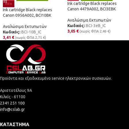
Ink cartridge Black replaces
Νέο
Canon 4479A002, BCI3EBK
Ink cartridge Black replaces
Canon 0956A002, BCI10BK
Αναλώσιμα Εκτυπωτών
Κωδικός:
BCI-3eB_IC
Αναλώσιμα Εκτυπωτών
3,05
€
(χωρίς ΦΠΑ
2,46
€
)
Κωδικός:
BCI-10B_IC
3,41
€
(χωρίς ΦΠΑ
2,75
€
)
Προϊόντα και εξειδικευμένο service ηλεκτρονικών συσκευών.
Αριστοτέλους 9Α
Κιλκίς - 61100
2341 251 100
info@cslab.gr
ΚΑΤΆΣΤΗΜΑ