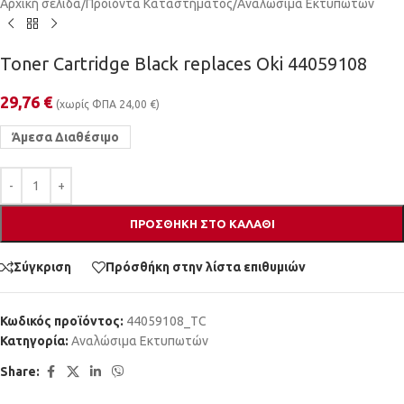
Αρχική σελίδα
/
Προϊόντα Καταστήματος
/
Αναλώσιμα Εκτυπωτών
Toner Cartridge Black replaces Oki 44059108
29,76
€
(χωρίς ΦΠΑ
24,00
€
)
Άμεσα Διαθέσιμο
ΠΡΟΣΘΉΚΗ ΣΤΟ ΚΑΛΆΘΙ
Σύγκριση
Πρόσθήκη στην λίστα επιθυμιών
Κωδικός προϊόντος:
44059108_TC
Κατηγορία:
Αναλώσιμα Εκτυπωτών
Share: