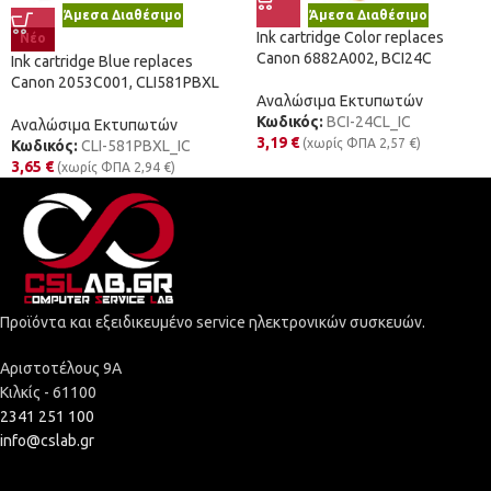
Άμεσα Διαθέσιμο
Άμεσα Διαθέσιμο
Ink cartridge Color replaces
Νέο
Canon 6882A002, BCI24C
Ink cartridge Blue replaces
Canon 2053C001, CLI581PBXL
Αναλώσιμα Εκτυπωτών
Κωδικός:
BCI-24CL_IC
Αναλώσιμα Εκτυπωτών
3,19
€
(χωρίς ΦΠΑ
2,57
€
)
Κωδικός:
CLI-581PBXL_IC
3,65
€
(χωρίς ΦΠΑ
2,94
€
)
Προϊόντα και εξειδικευμένο service ηλεκτρονικών συσκευών.
Αριστοτέλους 9Α
Κιλκίς - 61100
2341 251 100
info@cslab.gr