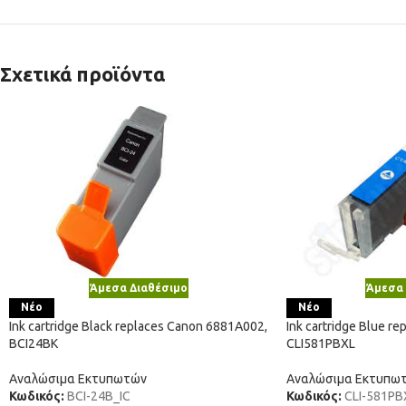
Σχετικά προϊόντα
Άμεσα Διαθέσιμο
Άμεσα 
Νέο
Νέο
Ink cartridge Black replaces Canon 6881A002,
Ink cartridge Blue r
BCI24BK
CLI581PBXL
Αναλώσιμα Εκτυπωτών
Αναλώσιμα Εκτυπω
Κωδικός:
BCI-24B_IC
Κωδικός:
CLI-581PB