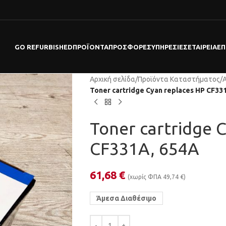
GO REFURBISHED
ΠΡΟΪΌΝΤΑ
ΠΡΟΣΦΟΡΕΣ
ΥΠΗΡΕΣΊΕΣ
ΕΤΑΙΡΕΊΑ
ΕΠ
Αρχική σελίδα
/
Προϊόντα Καταστήματος
/
Toner cartridge Cyan replaces HP CF33
Toner cartridge 
CF331A, 654A
61,68
€
(χωρίς ΦΠΑ
49,74
€
)
Άμεσα Διαθέσιμο