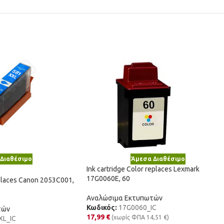
Διαθέσιμο
Άμεσα Διαθέσιμο
Ink cartridge Color replaces Lexmark
17G0060E, 60
eplaces Canon 2053C001,
Αναλώσιμα Εκτυπωτών
Κωδικός:
17G0060_IC
τών
17,99
€
(χωρίς ΦΠΑ
14,51
€
)
XL_IC