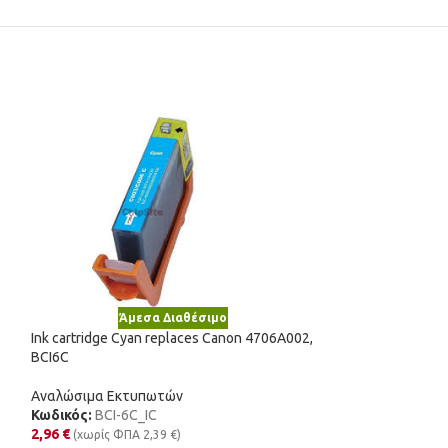
Άμεσα Διαθέσιμο
Άμε
Ink cartridge Cyan replaces Canon 4706A002,
Ink cartridge Cya
BCI6C
C13T03A24010, 
Αναλώσιμα Εκτυπωτών
Αναλώσιμα Εκτυ
Κωδικός:
BCI-6C_IC
Κωδικός:
603CXL
2,96
€
3,37
€
(χωρίς ΦΠΑ
2,39
€
)
(χωρίς ΦΠΑ