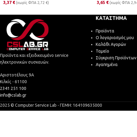
3,37
€
3,65
€
(χωρίς ΦΠΑ
2,72
€
)
(χωρίς ΦΠΑ
2,9
ΚΑΤΆΣΤΗΜΑ
Προϊόντα
Ο λογαριασμός μου
Καλάθι Αγορών
Ταμείο
Προϊόντα και εξειδικευμένο service
Σύγκριση Προϊόντων
ηλεκτρονικών συσκευών.
Αγαπημένα
Αριστοτέλους 9Α
Κιλκίς - 61100
2341 251 100
info@cslab.gr
2025 © Computer Service Lab - ΓΕΜΗ: 164109635000