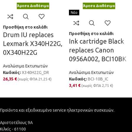
Άμεσα Διαθέσιμο
Άμεσα Διαθέσιμο
Νέο
Προσθήκη στο καλάθι
Drum IU replaces
Προσθήκη στο καλάθι
Ink cartridge Black
Lexmark X340H22G,
replaces Canon
0X340H22G
0956A002, BCI10BK
Αναλώσιμα Εκτυπωτών
Κωδικός:
X340H22G_DR
Αναλώσιμα Εκτυπωτών
26,35
€
Κωδικός:
BCI-10B_IC
(χωρίς ΦΠΑ
21,25
€
)
3,41
€
(χωρίς ΦΠΑ
2,75
€
)
Προϊόντα και εξειδικευμένο service ηλεκτρονικών συσκευών.
Αριστοτέλους 9Α
Κιλκίς - 61100