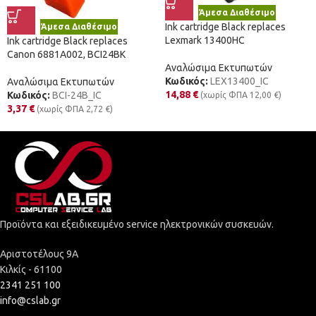
Άμεσα Διαθέσιμο
Ink cartridge Black replaces
Άμεσα Διαθέσιμο
Lexmark 13400HC
Ink cartridge Black replaces
Canon 6881A002, BCI24BK
Αναλώσιμα Εκτυπωτών
Κωδικός:
LEX13400_IC
Αναλώσιμα Εκτυπωτών
14,88
€
Κωδικός:
BCI-24B_IC
(χωρίς ΦΠΑ
12,00
€
)
3,37
€
(χωρίς ΦΠΑ
2,72
€
)
Προϊόντα και εξειδικευμένο service ηλεκτρονικών συσκευών.
Αριστοτέλους 9Α
Κιλκίς - 61100
2341 251 100
info@cslab.gr