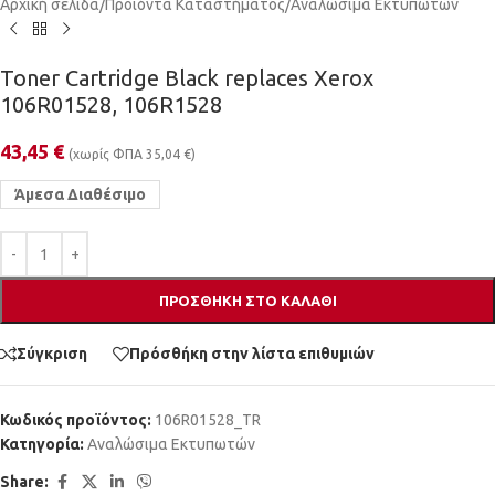
Αρχική σελίδα
/
Προϊόντα Καταστήματος
/
Αναλώσιμα Εκτυπωτών
Toner Cartridge Black replaces Xerox
106R01528, 106R1528
43,45
€
(χωρίς ΦΠΑ
35,04
€
)
Άμεσα Διαθέσιμο
ΠΡΟΣΘΉΚΗ ΣΤΟ ΚΑΛΆΘΙ
Σύγκριση
Πρόσθήκη στην λίστα επιθυμιών
Κωδικός προϊόντος:
106R01528_TR
Κατηγορία:
Αναλώσιμα Εκτυπωτών
Share: