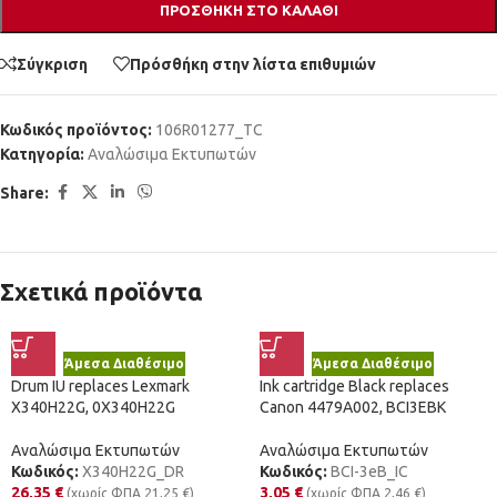
ΠΡΟΣΘΉΚΗ ΣΤΟ ΚΑΛΆΘΙ
Σύγκριση
Πρόσθήκη στην λίστα επιθυμιών
Κωδικός προϊόντος:
106R01277_TC
Κατηγορία:
Αναλώσιμα Εκτυπωτών
Share:
Σχετικά προϊόντα
Άμεσα Διαθέσιμο
Άμεσα Διαθέσιμο
Drum IU replaces Lexmark
Ink cartridge Black replaces
X340H22G, 0X340H22G
Canon 4479A002, BCI3EBK
Αναλώσιμα Εκτυπωτών
Αναλώσιμα Εκτυπωτών
Κωδικός:
X340H22G_DR
Κωδικός:
BCI-3eB_IC
26,35
€
3,05
€
(χωρίς ΦΠΑ
21,25
€
)
(χωρίς ΦΠΑ
2,46
€
)