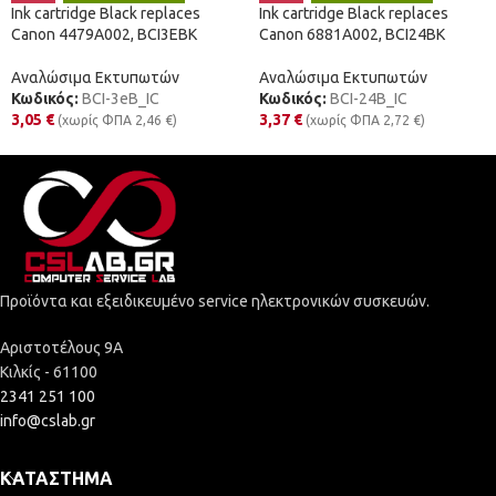
Ink cartridge Black replaces
Ink cartridge Black replaces
Canon 4479A002, BCI3EBK
Canon 6881A002, BCI24BK
Αναλώσιμα Εκτυπωτών
Αναλώσιμα Εκτυπωτών
Κωδικός:
BCI-3eB_IC
Κωδικός:
BCI-24B_IC
3,05
€
3,37
€
(χωρίς ΦΠΑ
2,46
€
)
(χωρίς ΦΠΑ
2,72
€
)
Προϊόντα και εξειδικευμένο service ηλεκτρονικών συσκευών.
Αριστοτέλους 9Α
Κιλκίς - 61100
2341 251 100
info@cslab.gr
ΚΑΤΆΣΤΗΜΑ