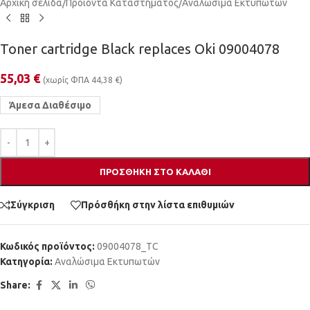
Αρχική σελίδα
/
Προϊόντα Καταστήματος
/
Αναλώσιμα Εκτυπωτών
Toner cartridge Black replaces Oki 09004078
55,03
€
(χωρίς ΦΠΑ
44,38
€
)
Άμεσα Διαθέσιμο
ΠΡΟΣΘΉΚΗ ΣΤΟ ΚΑΛΆΘΙ
Σύγκριση
Πρόσθήκη στην λίστα επιθυμιών
Κωδικός προϊόντος:
09004078_TC
Κατηγορία:
Αναλώσιμα Εκτυπωτών
Share: