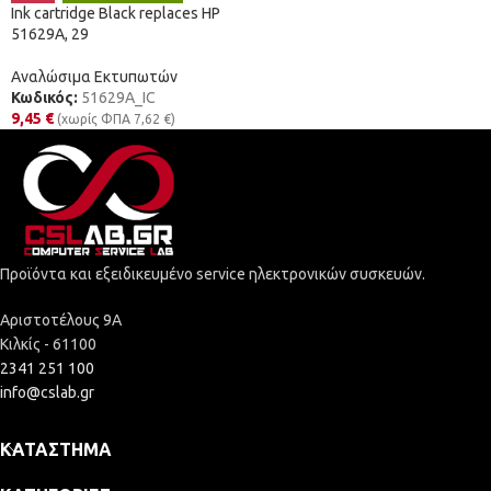
Ink cartridge Black replaces HP
51629A, 29
Αναλώσιμα Εκτυπωτών
Κωδικός:
51629A_IC
9,45
€
(χωρίς ΦΠΑ
7,62
€
)
Προϊόντα και εξειδικευμένο service ηλεκτρονικών συσκευών.
Αριστοτέλους 9Α
Κιλκίς - 61100
2341 251 100
info@cslab.gr
ΚΑΤΆΣΤΗΜΑ