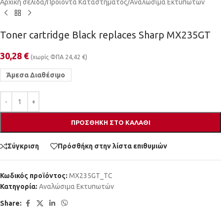
Αρχική σελίδα
/
Προϊόντα Καταστήματος
/
Αναλώσιμα Εκτυπωτών
Toner cartridge Black replaces Sharp MX235GT
30,28
€
(χωρίς ΦΠΑ
24,42
€
)
Άμεσα Διαθέσιμο
ΠΡΟΣΘΉΚΗ ΣΤΟ ΚΑΛΆΘΙ
Σύγκριση
Πρόσθήκη στην λίστα επιθυμιών
Κωδικός προϊόντος:
MX235GT_TC
Κατηγορία:
Αναλώσιμα Εκτυπωτών
Share: