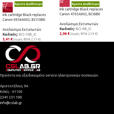
Άμεσα Διαθέσιμο
Άμεσα Διαθέσιμο
Ink cartridge Black replaces
Νέο
Canon 4705A002, BCI6BK
Ink cartridge Black replaces
Canon 0956A002, BCI10BK
Αναλώσιμα Εκτυπωτών
Κωδικός:
BCI-6B_IC
Αναλώσιμα Εκτυπωτών
2,96
€
(χωρίς ΦΠΑ
2,39
€
)
Κωδικός:
BCI-10B_IC
3,41
€
(χωρίς ΦΠΑ
2,75
€
)
Προϊόντα και εξειδικευμένο service ηλεκτρονικών συσκευών.
Αριστοτέλους 9Α
Κιλκίς - 61100
2341 251 100
info@cslab.gr