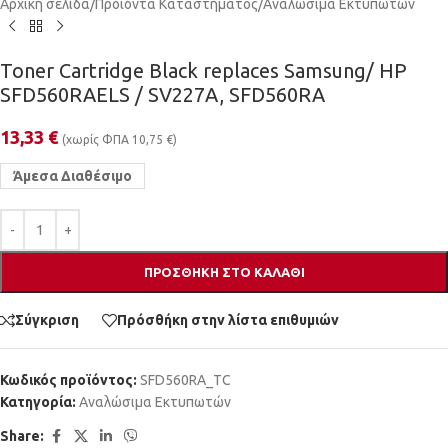
Αρχική σελίδα
/
Προϊόντα Καταστήματος
/
Αναλώσιμα Εκτυπωτών
Toner Cartridge Black replaces Samsung/ HP
SFD560RAELS / SV227A, SFD560RA
13,33
€
(χωρίς ΦΠΑ
10,75
€
)
Άμεσα Διαθέσιμο
ΠΡΟΣΘΉΚΗ ΣΤΟ ΚΑΛΆΘΙ
Σύγκριση
Πρόσθήκη στην λίστα επιθυμιών
Κωδικός προϊόντος:
SFD560RA_TC
Κατηγορία:
Αναλώσιμα Εκτυπωτών
Share: