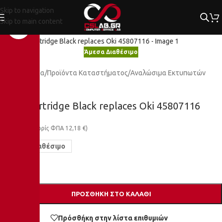
Skip to navigation
Skip to main content
Κλικ για μεγέθυνση
Άμεσα Διαθέσιμο
Αρχική σελίδα
/
Προϊόντα Καταστήματος
/
Αναλώσιμα Εκτυπωτών
Toner cartridge Black replaces Oki 45807116
15,10
€
(χωρίς ΦΠΑ
12,18
€
)
Άμεσα Διαθέσιμο
ΠΡΟΣΘΉΚΗ ΣΤΟ ΚΑΛΆΘΙ
Σύγκριση
Πρόσθήκη στην λίστα επιθυμιών