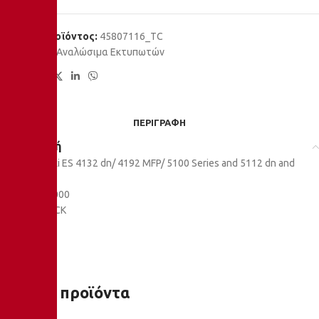
Κωδικός προϊόντος:
45807116_TC
Κατηγορία:
Αναλώσιμα Εκτυπωτών
Share:
ΠΕΡΙΓΡΑΦΉ
Περιγραφή
For use in Oki ES 4132 dn/ 4192 MFP/ 5100 Series and 5112 dn and
others
Σελίδες: 12.000
Χρώμα: BLACK
Σχετικά προϊόντα