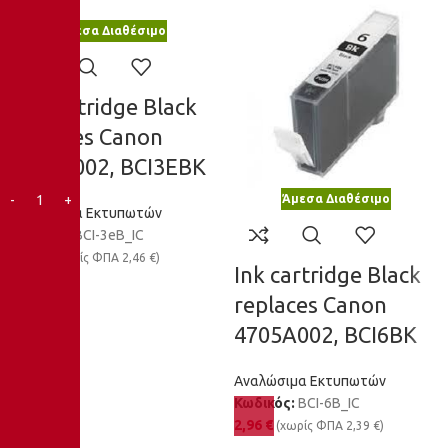
Άμεσα Διαθέσιμο
Ink cartridge Black
replaces Canon
4479A002, BCI3EBK
Άμεσα Διαθέσιμο
Αναλώσιμα Εκτυπωτών
Κωδικός:
BCI-3eB_IC
3,05
€
(χωρίς ΦΠΑ
2,46
€
)
Ink cartridge Black
replaces Canon
4705A002, BCI6BK
Αναλώσιμα Εκτυπωτών
Κωδικός:
BCI-6B_IC
2,96
€
(χωρίς ΦΠΑ
2,39
€
)