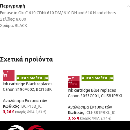
Περιγραφή
For use in Oki C 610 CDN/ 610 DM/ 610 DN and 610 N and others
Σελίδες: 8.000
Χρώμα: BLACK
Σχετικά προϊόντα
Άμεσα Διαθέσιμο
Άμεσα Διαθέσιμο
Ink cartridge Black replaces
Νέο
Canon 8190A002, BCI15BK
Ink cartridge Blue replaces
Canon 2053C001, CLI581PBXL
Αναλώσιμα Εκτυπωτών
Κωδικός:
BCI-15B_IC
Αναλώσιμα Εκτυπωτών
3,26
€
(χωρίς ΦΠΑ
2,63
€
)
Κωδικός:
CLI-581PBXL_IC
3,65
€
(χωρίς ΦΠΑ
2,94
€
)