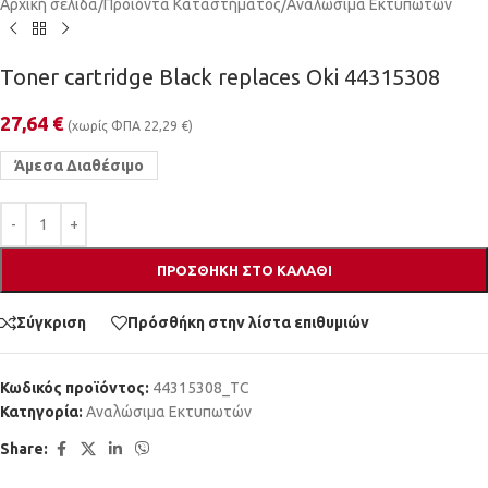
Αρχική σελίδα
/
Προϊόντα Καταστήματος
/
Αναλώσιμα Εκτυπωτών
Toner cartridge Black replaces Oki 44315308
27,64
€
(χωρίς ΦΠΑ
22,29
€
)
Άμεσα Διαθέσιμο
ΠΡΟΣΘΉΚΗ ΣΤΟ ΚΑΛΆΘΙ
Σύγκριση
Πρόσθήκη στην λίστα επιθυμιών
Κωδικός προϊόντος:
44315308_TC
Κατηγορία:
Αναλώσιμα Εκτυπωτών
Share: