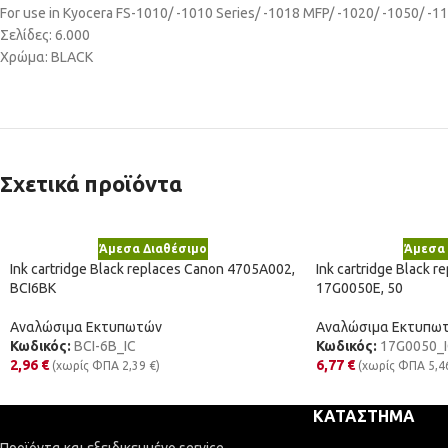
For use in Kyocera FS-1010/ -1010 Series/ -1018 MFP/ -1020/ -1050/ -
Σελίδες: 6.000
Χρώμα: BLACK
Σχετικά προϊόντα
Άμεσα Διαθέσιμο
Άμεσα 
Ink cartridge Black replaces Canon 4705A002,
Ink cartridge Black r
BCI6BK
17G0050E, 50
Αναλώσιμα Εκτυπωτών
Αναλώσιμα Εκτυπω
Κωδικός:
BCI-6B_IC
Κωδικός:
17G0050_I
2,96
€
6,77
€
(χωρίς ΦΠΑ
2,39
€
)
(χωρίς ΦΠΑ
5,4
ΚΑΤΆΣΤΗΜΑ