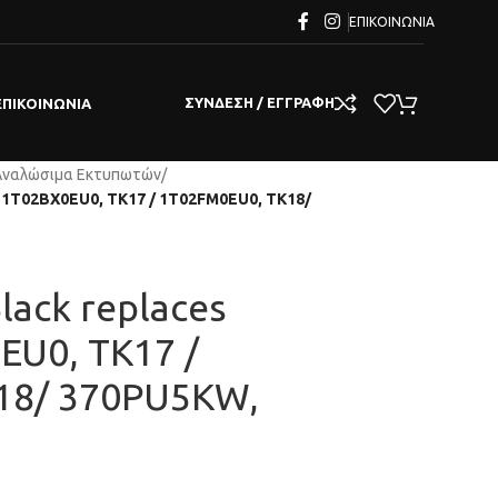
ΕΠΙΚΟΙΝΩΝΊΑ
ΣΎΝΔΕΣΗ / ΕΓΓΡΑΦΉ
ΕΠΙΚΟΙΝΩΝΊΑ
Αναλώσιμα Εκτυπωτών
/
ra 1T02BX0EU0, TK17 / 1T02FM0EU0, TK18/
lack replaces
EU0, TK17 /
18/ 370PU5KW,