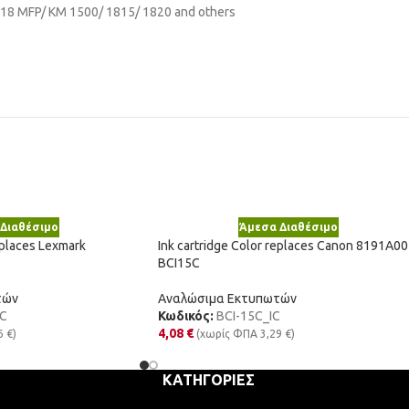
1118 MFP/ KM 1500/ 1815/ 1820 and others
Διαθέσιμο
Άμεσα Διαθέσιμο
eplaces Lexmark
Ink cartridge Color replaces Canon 8191A00
BCI15C
τών
Αναλώσιμα Εκτυπωτών
C
Κωδικός:
BCI-15C_IC
4,08
€
6
€
)
(χωρίς ΦΠΑ
3,29
€
)
ΚΑΤΗΓΟΡΊΕΣ