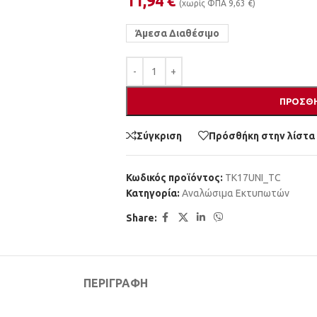
11,94
€
(χωρίς ΦΠΑ
9,63
€
)
Άμεσα Διαθέσιμο
ΠΡΟΣΘΉ
Σύγκριση
Πρόσθήκη στην λίστα
Κωδικός προϊόντος:
TK17UNI_TC
Κατηγορία:
Αναλώσιμα Εκτυπωτών
Share:
ΠΕΡΙΓΡΑΦΉ