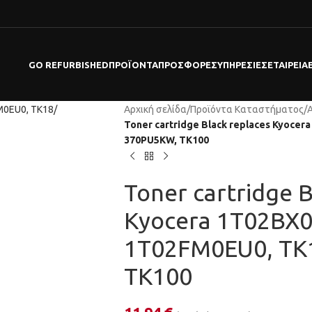
GO REFURBISHED
ΠΡΟΪΌΝΤΑ
ΠΡΟΣΦΟΡΕΣ
ΥΠΗΡΕΣΊΕΣ
ΕΤΑΙΡΕΊΑ
Αρχική σελίδα
/
Προϊόντα Καταστήματος
/
Toner cartridge Black replaces Kyoce
370PU5KW, TK100
Toner cartridge B
Kyocera 1T02BX0
1T02FM0EU0, TK
TK100