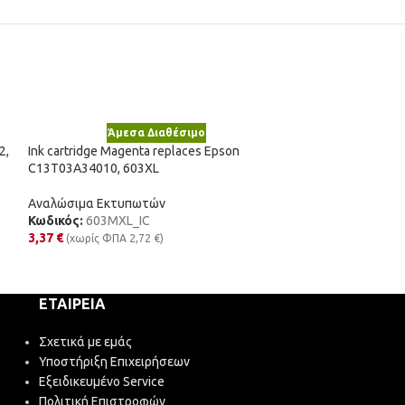
Άμεσα Διαθέσιμο
Άμε
2,
Ink cartridge Magenta replaces Epson
Toner cartridge B
C13T03A34010, 603XL
1T02G60DE0, TK
Αναλώσιμα Εκτυπωτών
Αναλώσιμα Εκτυ
Κωδικός:
603MXL_IC
Κωδικός:
TK120
3,37
€
6,62
€
(χωρίς ΦΠΑ
2,72
€
)
(χωρίς ΦΠΑ
ΕΤΑΙΡΕΊΑ
Σχετικά με εμάς
Υποστήριξη Επιχειρήσεων
Εξειδικευμένο Service
Πολιτική Επιστροφών