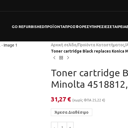
GO REFURBISHED
ΠΡΟΪΌΝΤΑ
ΠΡΟΣΦΟΡΕΣ
ΥΠΗΡΕΣΊΕΣ
ΕΤΑΙΡΕΊΑ
Αρχική σελίδα
/
Προϊόντα Καταστήματος
/
Toner cartridge Black replaces Konica 
Toner cartridge B
Minolta 4518812
31,27
€
(χωρίς ΦΠΑ
25,22
€
)
Άμεσα Διαθέσιμο