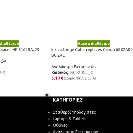
Διαθέσιμο
Άμεσα Διαθέσιμο
eplaces HP 51629A, 29
Ink cartridge Color replaces Canon 6882A00
BCI24C
τών
Αναλώσιμα Εκτυπωτών
Κωδικός:
BCI-24CL_IC
2
€
)
3,19
€
(χωρίς ΦΠΑ
2,57
€
)
ΚΑΤΗΓΟΡΊΕΣ
Σταθεροί Υπολογιστές
Laptops & Tablets
Οθόνες
Αναλώσιμα Εκτυπωτών