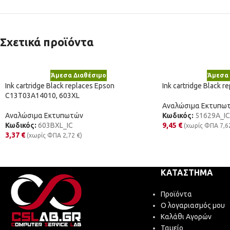
Σχετικά προϊόντα
Άμεσα Διαθέσιμο
Άμεσα 
Ink cartridge Black replaces Epson
Ink cartridge Black r
C13T03A14010, 603XL
Αναλώσιμα Εκτυπω
Αναλώσιμα Εκτυπωτών
Κωδικός:
51629A_IC
Κωδικός:
603BXL_IC
9,45
€
(χωρίς ΦΠΑ
7,6
3,37
€
(χωρίς ΦΠΑ
2,72
€
)
ΚΑΤΆΣΤΗΜΑ
Προϊόντα
Ο λογαριασμός μου
Καλάθι Αγορών
Ταμείο