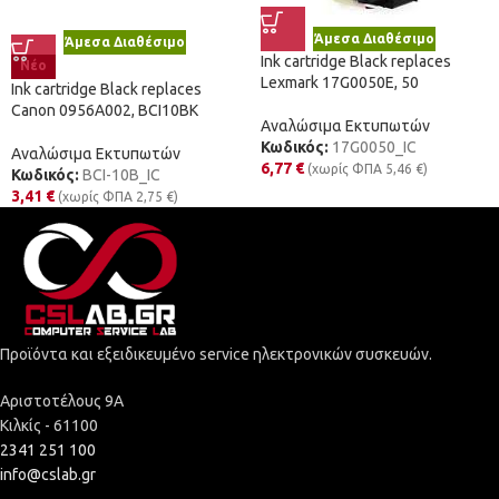
Άμεσα Διαθέσιμο
Άμεσα Διαθέσιμο
Ink cartridge Black replaces
Νέο
Lexmark 17G0050E, 50
Ink cartridge Black replaces
Canon 0956A002, BCI10BK
Αναλώσιμα Εκτυπωτών
Κωδικός:
17G0050_IC
Αναλώσιμα Εκτυπωτών
6,77
€
(χωρίς ΦΠΑ
5,46
€
)
Κωδικός:
BCI-10B_IC
3,41
€
(χωρίς ΦΠΑ
2,75
€
)
Προϊόντα και εξειδικευμένο service ηλεκτρονικών συσκευών.
Αριστοτέλους 9Α
Κιλκίς - 61100
2341 251 100
info@cslab.gr