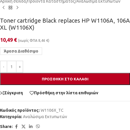
Αρχική σελίδα
/
Προϊόντα Καταστήματος
/
Αναλώσιμα Εκτυπωτών
Toner cartridge Black replaces HP W1106A, 106A
XL (W1106X)
10,49
€
(χωρίς ΦΠΑ
8,46
€
)
Άμεσα Διαθέσιμο
ΠΡΟΣΘΉΚΗ ΣΤΟ ΚΑΛΆΘΙ
Σύγκριση
Πρόσθήκη στην λίστα επιθυμιών
Κωδικός προϊόντος:
W1106X_TC
Κατηγορία:
Αναλώσιμα Εκτυπωτών
Share: