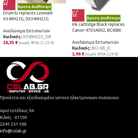
Άμεσα Διαθέσιμο
Drum IU replaces Lexmark
Άμεσα Διαθέσιμο
X340H22G, 0X340H22G
Ink cartridge Black replaces
Canon 4705A002, BCI6BK
Αναλώσιμα Εκτυπωτών
Κωδικός:
X340H22G_DR
Αναλώσιμα Εκτυπωτών
26,35
€
(χωρίς ΦΠΑ
21,25
€
)
Κωδικός:
BCI-6B_IC
2,96
€
(χωρίς ΦΠΑ
2,39
€
)
Προϊόντα και εξειδικευμένο service ηλεκτρονικών συσκευών.
Αριστοτέλους 9Α
Κιλκίς - 61100
2341 251 100
info@cslab.gr