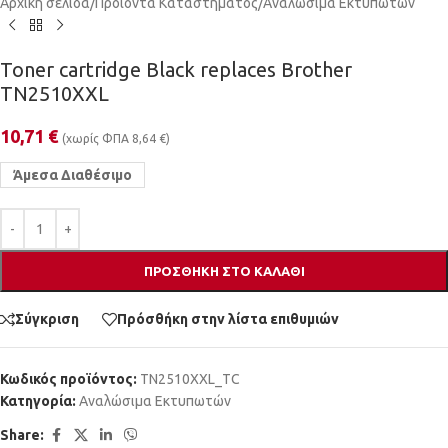
Αρχική σελίδα
/
Προϊόντα Καταστήματος
/
Αναλώσιμα Εκτυπωτών
Toner cartridge Black replaces Brother
TN2510XXL
10,71
€
(χωρίς ΦΠΑ
8,64
€
)
Άμεσα Διαθέσιμο
ΠΡΟΣΘΉΚΗ ΣΤΟ ΚΑΛΆΘΙ
Σύγκριση
Πρόσθήκη στην λίστα επιθυμιών
Κωδικός προϊόντος:
TN2510XXL_TC
Κατηγορία:
Αναλώσιμα Εκτυπωτών
Share: